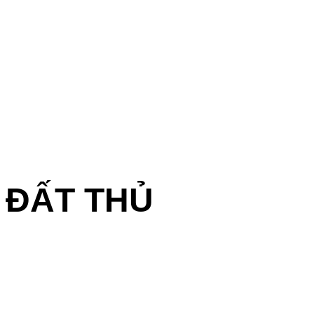
ĐẤT THỦ
ĐƠN VỊ HOÀN THIỆN
BIỆT THỰ, NHÀ PHỐ XÂY THÔ
UY TÍN TẠI BÌNH DƯƠNG