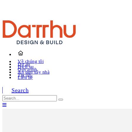
Về chúng tôi
Dự án
Dịch vụ
Quy trình
An tâm xây nhà
Tin tức
Liên hệ
Search