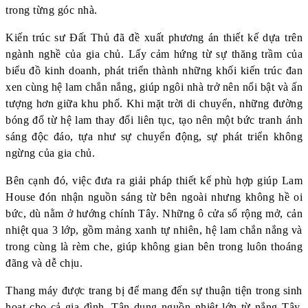
trong từng góc nhà.
Kiến trúc sư Đất Thủ đã đề xuất phương án thiết kế dựa trên
ngành nghề của gia chủ. Lấy cảm hứng từ sự thăng trầm của
biểu đồ kinh doanh, phát triển thành những khối kiến trúc đan
xen cùng hệ lam chắn nắng, giúp ngôi nhà trở nên nổi bật và ấn
tượng hơn giữa khu phố. Khi mặt trời di chuyển, những đường
bóng đổ từ hệ lam thay đổi liên tục, tạo nên một bức tranh ánh
sáng độc đáo, tựa như sự chuyển động, sự phát triển không
ngừng của gia chủ.
Bên cạnh đó, việc đưa ra giải pháp thiết kế phù hợp giúp Lam
House đón nhận nguồn sáng từ bên ngoài nhưng không hề oi
bức, dù nằm ở hướng chính Tây. Những ô cửa sổ rộng mở, cản
nhiệt qua 3 lớp, gồm mảng xanh tự nhiên, hệ lam chắn nắng và
trong cùng là rèm che, giúp không gian bên trong luôn thoáng
đãng và dễ chịu.
Thang máy được trang bị để mang đến sự thuận tiện trong sinh
hoạt cho cả gia đình. Tận dụng nguồn nhiệt lớn từ nắng Tây,