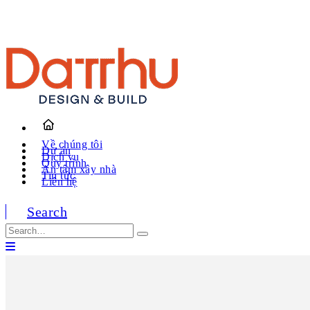
Về chúng tôi
Dự án
Dịch vụ
Quy trình
An tâm xây nhà
Tin tức
Liên hệ
Search